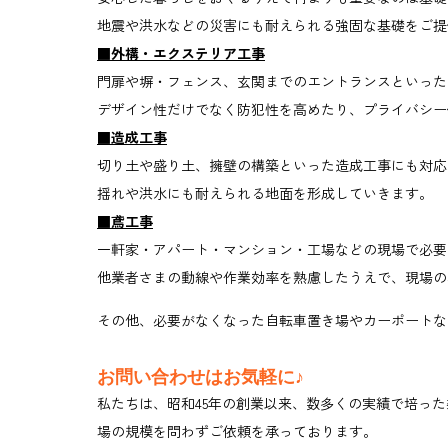
地震や洪水などの災害にも耐えられる強固な基礎をご提
■外構・エクステリア工事
門扉や塀・フェンス、玄関までのエントランスといった
デザイン性だけでなく防犯性を高めたり、プライバシー
■造成工事
切り土や盛り土、擁壁の構築といった造成工事にも対応
揺れや洪水にも耐えられる地面を形成していきます。
■鳶工事
一軒家・アパート・マンション・工場などの現場で必要
他業者さまの動線や作業効率を熟慮したうえで、現場の
その他、必要がなくなった自転車置き場やカーポートな
お問い合わせはお気軽に♪
私たちは、昭和45年の創業以来、数多くの実績で培っ
場の規模を問わずご依頼を承っております。