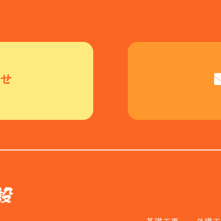
せ
基礎工事
外構工